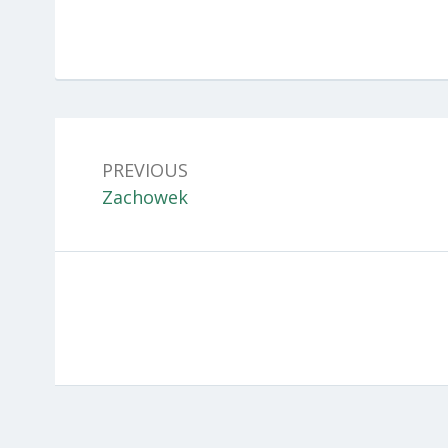
Nawigacja
wpisu
PREVIOUS
Previous:
Zachowek