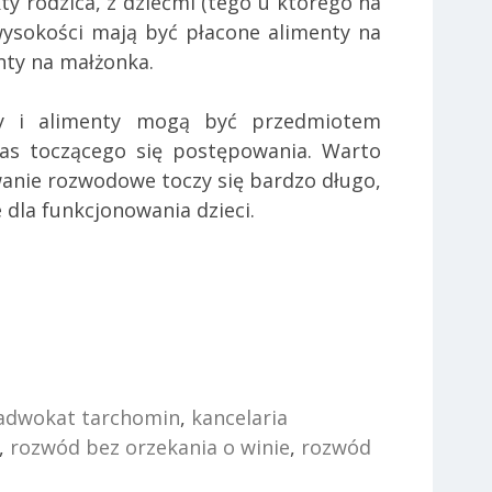
ty rodzica, z dziećmi (tego u którego na
j wysokości mają być płacone alimenty na
nty na małżonka.
kty i alimenty mogą być przedmiotem
zas toczącego się postępowania. Warto
wanie rozwodowe toczy się bardzo długo,
 dla funkcjonowania dzieci.
adwokat tarchomin
,
kancelaria
,
rozwód bez orzekania o winie
,
rozwód