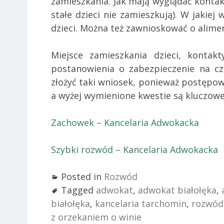
zamieszkania. Jak mają wyglądać kontak
stałe dzieci nie zamieszkują). W jakie
dzieci. Można też zawnioskować o alime
Miejsce zamieszkania dzieci, konta
postanowienia o zabezpieczenie na c
złożyć taki wniosek, ponieważ postępo
a wyżej wymienione kwestie są kluczowe
Zachowek – Kancelaria Adwokacka
Szybki rozwód – Kancelaria Adwokacka
Posted in
Rozwód
Tagged
adwokat
,
adwokat białołęka
,
białołęka
,
kancelaria tarchomin
,
rozwód
z orzekaniem o winie