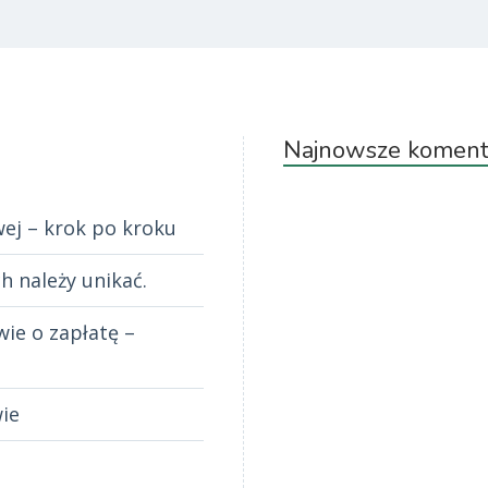
Najnowsze koment
ej – krok po kroku
h należy unikać.
wie o zapłatę –
ie