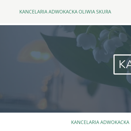
Top
Skip
to
KANCELARIA ADWOKACKA OLIWIA SKURA
Menu
content
K
Primary
KANCELARIA ADWOKACKA
Menu