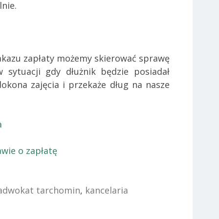
nie.
kazu zapłaty możemy skierować sprawę
 sytuacji gdy dłużnik będzie posiadał
okona zajęcia i przekaże dług na nasze
a
awie o zapłatę
adwokat tarchomin
,
kancelaria