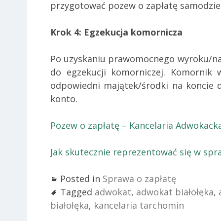
przygotować pozew o zapłatę samodziel
Krok 4: Egzekucja komornicza
Po uzyskaniu prawomocnego wyroku/na
do egzekucji komorniczej. Komornik w
odpowiedni majątek/środki na koncie d
konto.
Pozew o zapłatę – Kancelaria Adwokack
Jak skutecznie reprezentować się w spr
Posted in
Sprawa o zapłatę
Tagged
adwokat
,
adwokat białołęka
,
białołęka
,
kancelaria tarchomin