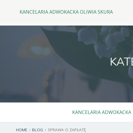
Top
Skip
to
KANCELARIA ADWOKACKA OLIWIA SKURA
Menu
content
KAT
Primary
KANCELARIA ADWOKACKA
Menu
BREADCRUMBS
HOME
BLOG
SPRAWA O ZAPŁATĘ