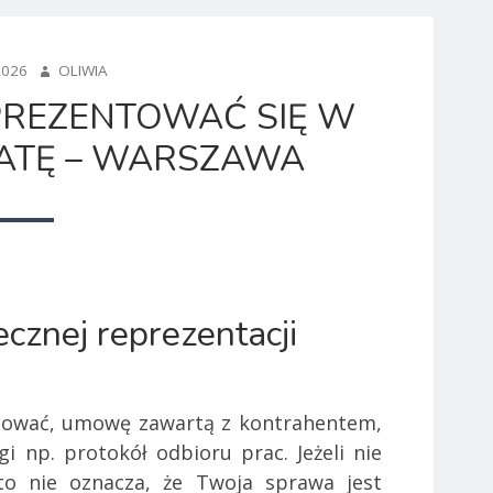
AUTHOR
2026
OLIWIA
EPREZENTOWAĆ SIĘ W
ŁATĘ – WARSZAWA
cznej reprezentacji
bować, umowę zawartą z kontrahentem,
i np. protokół odbioru prac. Jeżeli nie
to nie oznacza, że Twoja sprawa jest