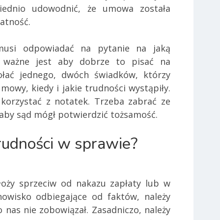
iednio udowodnić, że umowa została
łatność.
usi odpowiadać na pytanie na jaką
o ważne jest aby dobrze to pisać na
łać jednego, dwóch świadków, którzy
owy, kiedy i jakie trudności wystąpiły.
korzystać z notatek. Trzeba zabrać ze
 aby sąd mógł potwierdzić tożsamość.
rudności w sprawie?
łoży sprzeciw od nakazu zapłaty lub w
owisko odbiegające od faktów, należy
o nas nie zobowiązał. Zasadniczo, należy