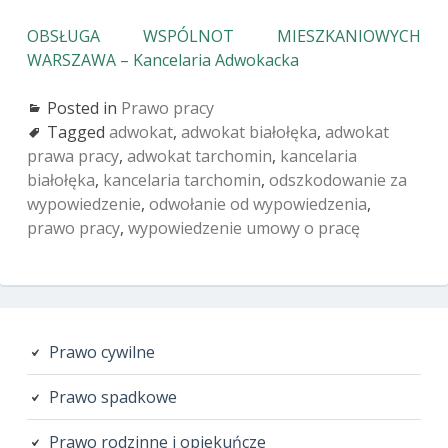
OBSŁUGA WSPÓLNOT MIESZKANIOWYCH
WARSZAWA – Kancelaria Adwokacka
Posted in
Prawo pracy
Tagged
adwokat
,
adwokat białołęka
,
adwokat
prawa pracy
,
adwokat tarchomin
,
kancelaria
białołęka
,
kancelaria tarchomin
,
odszkodowanie za
wypowiedzenie
,
odwołanie od wypowiedzenia
,
prawo pracy
,
wypowiedzenie umowy o pracę
Primary
Prawo cywilne
Sidebar
Prawo spadkowe
Prawo rodzinne i opiekuńcze