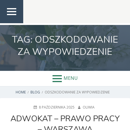
Skip
to
content
TOP
MEN
U
TAG:
ODSZKODOWANIE
ZA WYPOWIEDZENIE
MENU
BREADCRUMBS
HOME
BLOG
ODSZKODOWANIE ZA WYPOWIEDZENIE
POSTED
AUTHOR
8 PAŹDZIERNIKA 2025
OLIWIA
ON
ADWOKAT – PRAWO PRACY
– WARSZAWA