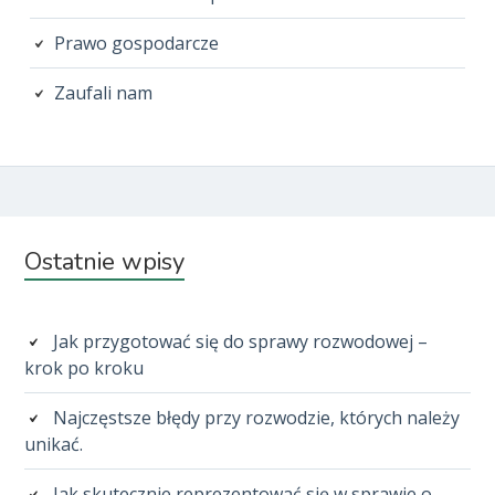
Prawo gospodarcze
Zaufali nam
Subsidiary
Ostatnie wpisy
Sidebar
Jak przygotować się do sprawy rozwodowej –
krok po kroku
Najczęstsze błędy przy rozwodzie, których należy
unikać.
Jak skutecznie reprezentować się w sprawie o